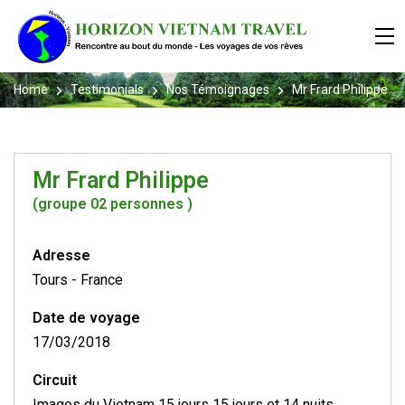
Home
Testimonials
Nos Témoignages
Mr Frard Philippe
Mr Frard Philippe
(groupe 02 personnes )
Adresse
Tours
-
France
Date de voyage
17/03/2018
Circuit
Images du Vietnam 15 jours 15 jours et 14 nuits