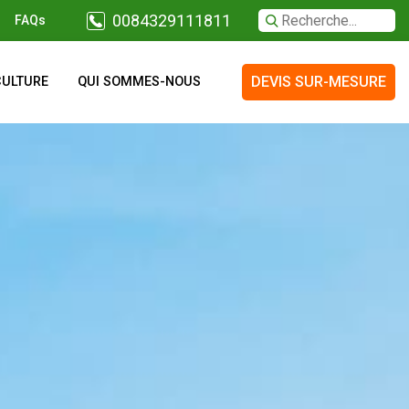
0084329111811
FAQs
DEVIS SUR-MESURE
CULTURE
QUI SOMMES-NOUS