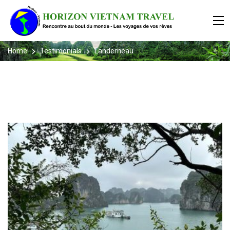
Home
Testimonials
Landerneau