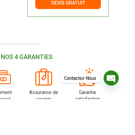
DEVIS GRATUIT
NOS 4 GARANTIES
Contactez-Nous
O
ement
Assurance de
Garantie
P
E
urisé
voyage
satisfaction
N
C
H
A
T
Y