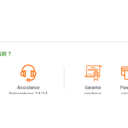
IR ?
Assistance
Garantie
Pai
francophone 24/24
juridique
séc