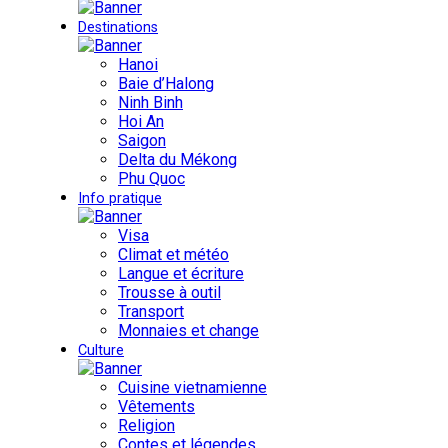
Destinations
Hanoi
Baie d’Halong
Ninh Binh
Hoi An
Saigon
Delta du Mékong
Phu Quoc
Info pratique
Visa
Climat et météo
Langue et écriture
Trousse à outil
Transport
Monnaies et change
Culture
Cuisine vietnamienne
Vêtements
Religion
Contes et légendes