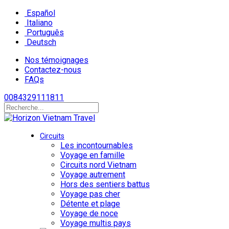
Español
Italiano
Português
Deutsch
Nos témoignages
Contactez-nous
FAQs
0084329111811
Circuits
Les incontournables
Voyage en famille
Circuits nord Vietnam
Voyage autrement
Hors des sentiers battus
Voyage pas cher
Détente et plage
Voyage de noce
Voyage multis pays