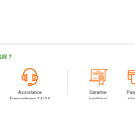
IR ?
Assistance
Garantie
Pai
francophone 24/24
juridique
séc