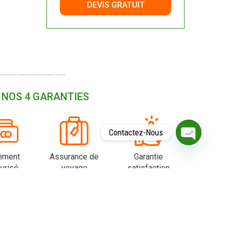
DEVIS GRATUIT
NOS 4 GARANTIES
Contactez-Nous
O
P
ement
Assurance de
Garantie
E
urisé
voyage
satisfaction
N
C
H
A
T
Y