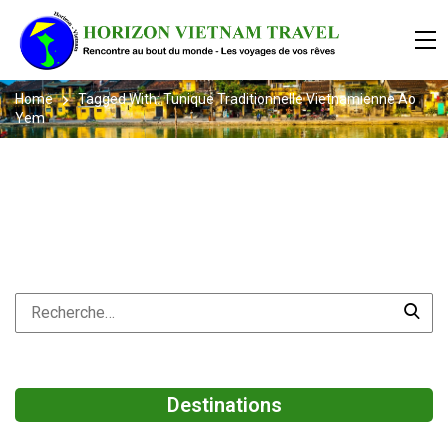
Home
Tagged With: Tunique Traditionnelle Vietnamienne Ao
Yem
Destinations