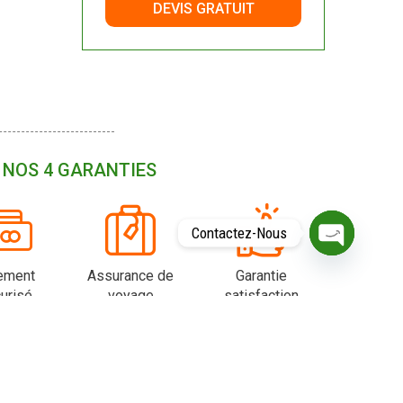
DEVIS GRATUIT
NOS 4 GARANTIES
Contactez-Nous
O
P
ement
Assurance de
Garantie
E
urisé
voyage
satisfaction
N
C
H
A
T
Y