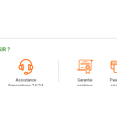
IR ?
Assistance
Garantie
Pai
francophone 24/24
juridique
séc