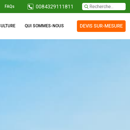
0084329111811
FAQs
DEVIS SUR-MESURE
CULTURE
QUI SOMMES-NOUS