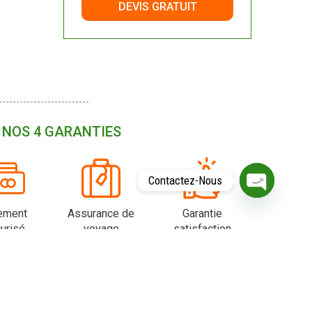
DEVIS GRATUIT
NOS 4 GARANTIES
Contactez-Nous
O
ement
Assurance de
Garantie
P
E
urisé
voyage
satisfaction
N
C
H
A
T
Y