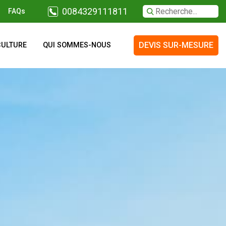
0084329111811
FAQs
DEVIS SUR-MESURE
CULTURE
QUI SOMMES-NOUS