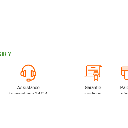
IR ?
Assistance
Garantie
Pai
francophone 24/24
juridique
séc