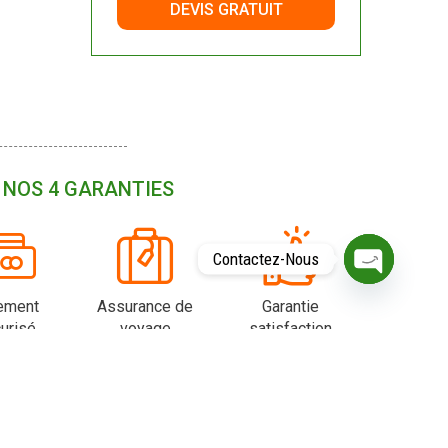
DEVIS GRATUIT
NOS 4 GARANTIES
Contactez-Nous
O
P
ement
Assurance de
Garantie
E
urisé
voyage
satisfaction
N
C
H
A
T
Y