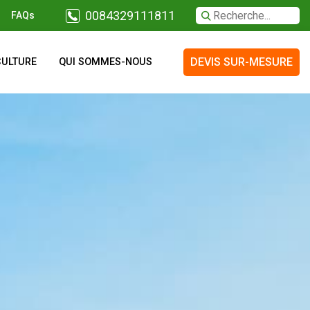
0084329111811
FAQs
DEVIS SUR-MESURE
CULTURE
QUI SOMMES-NOUS