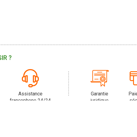
IR ?
Assistance
Garantie
Pai
francophone 24/24
juridique
séc