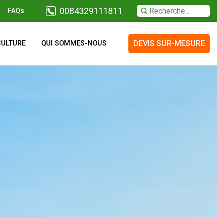
0084329111811
FAQs
DEVIS SUR-MESURE
CULTURE
QUI SOMMES-NOUS