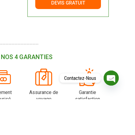
DEVIS GRATUIT
NOS 4 GARANTIES
Contactez-Nous
O
P
ement
Assurance de
Garantie
E
urisé
voyage
satisfaction
N
C
H
A
T
Y