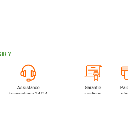
IR ?
Assistance
Garantie
Pai
francophone 24/24
juridique
séc