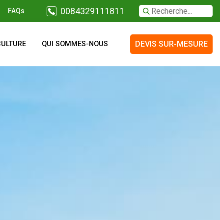
0084329111811
FAQs
DEVIS SUR-MESURE
CULTURE
QUI SOMMES-NOUS