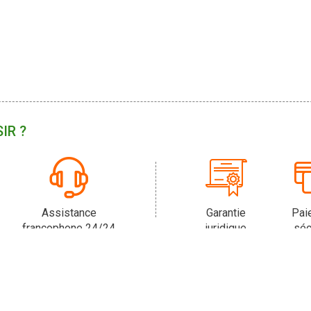
IR ?
Assistance
Garantie
Pai
francophone 24/24
juridique
séc