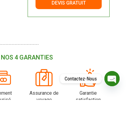
DEVIS GRATUIT
NOS 4 GARANTIES
Contactez-Nous
O
P
ement
Assurance de
Garantie
E
urisé
voyage
satisfaction
N
C
H
A
T
Y