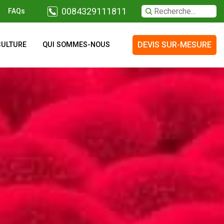
0084329111811
FAQs
DEVIS SUR-MESURE
CULTURE
QUI SOMMES-NOUS